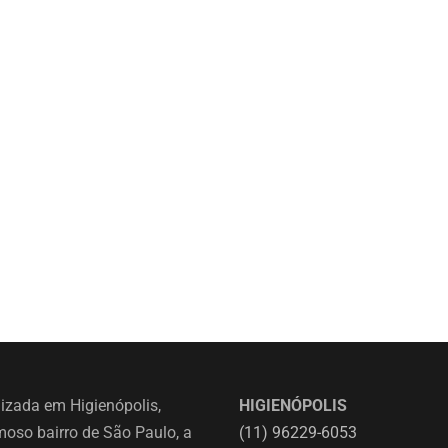
izada em Higienópolis,
HIGIENÓPOLIS
oso bairro de São Paulo, a
(11) 96229-6053