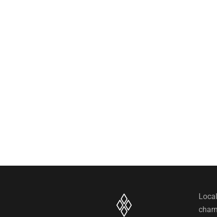
Local
charm